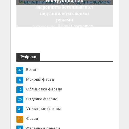
Инструкция, как
выровнять бетонный пол
под линолеум своими
руками
8 567 Просмотров
08.09.2020
5 Мин. Читать
Рубрики
Бетон
163
Мокрый фасад
6
Облицовка фасада
12
Отделка фасада
25
Утепление фасада
40
Фасад
113
Фасадные панели
28