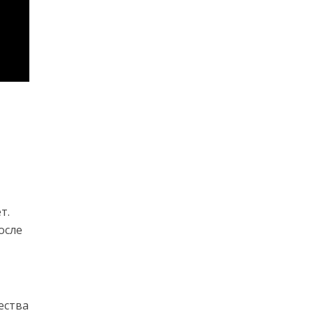
т.
осле
ества