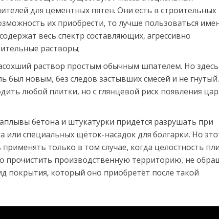
ителей для цементных пятен. Они есть в строительных
возможность их приобрести, то лучше пользоваться име
 содержат весь спектр составляющих, агрессивно
ительные растворы;
асохший раствор простым обычным шпателем. Но здесь
ь был новым, без следов застывших смесей и не гнутый
дить любой плитки, но с глянцевой риск появления ца
аплывы бетона и штукатурки придётся разрушать при
а или специальных щёток-насадок для болгарки. Но это
 применять только в том случае, когда целостность пл
но прочистить производственную территорию, не обра
д покрытия, который оно приобретёт после такой