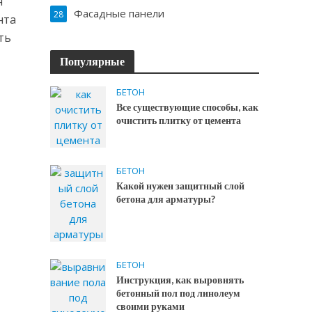
н
Фасадные панели
28
нта
ть
Популярные
БЕТОН
Все существующие способы, как
очистить плитку от цемента
БЕТОН
Какой нужен защитный слой
бетона для арматуры?
БЕТОН
Инструкция, как выровнять
бетонный пол под линолеум
своими руками