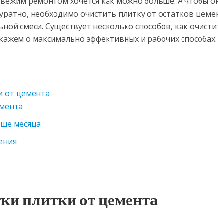
 свежим ремонтом хочется как можно больше. А чтобы о
уратно, необходимо очистить плитку от остатков цеме
ной смеси. Существует несколько способов, как очисти
скажем о максимально эффективных и рабочих способах.
и от цемента
емента
рше месяца
ения
ки плитки от цемента