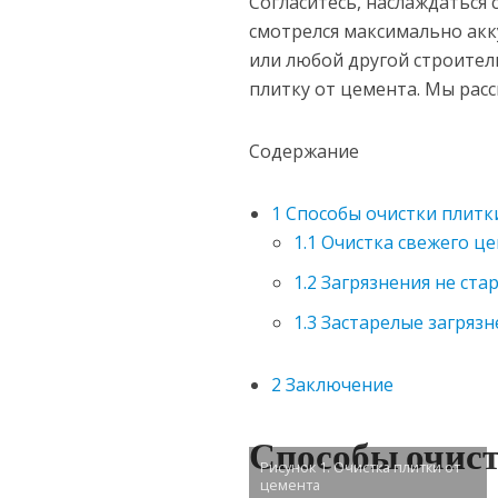
Согласитесь, наслаждаться
смотрелся максимально акк
или любой другой строитель
плитку от цемента. Мы рас
Содержание
1
Способы очистки плитк
1.1
Очистка свежего ц
1.2
Загрязнения не ста
1.3
Застарелые загрязн
2
Заключение
Способы очист
Рисунок 1. Очистка плитки от
цемента