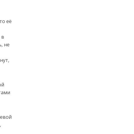
то её
 в
, не
нут,
ой
тами
левой
,