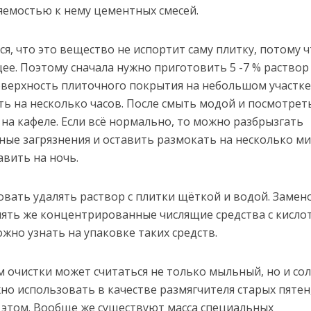
ляемостью к нему цементных смесей.
я, что это вещество не испортит саму плитку, потому ч
ее. Поэтому сначала нужно приготовить 5 -7 % раствор
поверхность плиточного покрытия на небольшом участке
ь на несколько часов. После смыть модой и посмотреть
 на кафеле. Если всё нормально, то можно разбрызгать
ные загрязнения и оставить размокать на несколько ми
авить на ночь.
овать удалять раствор с плитки щёткой и водой. Замен
пять же концентрированные числящие средства с кисло
ожно узнать на упаковке таких средств.
 очистки может считаться не только мыльный, но и со
но использовать в качестве размягчителя старых пятен
 этом. Вообще же существуют масса специальных