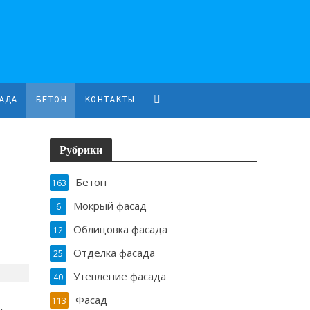
АДА
БЕТОН
КОНТАКТЫ
Рубрики
Бетон
163
Мокрый фасад
6
Облицовка фасада
12
Отделка фасада
25
Утепление фасада
40
Фасад
113