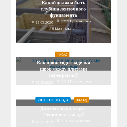
Какой должна быть
глубина ленточного
фундамента
6 715 Просмотров
23.05.2020
5 Мин. Читать
ФАСАД
Как происходит заделка
швов между плитами
перекрытия?
6 612 Просмотров
23.05.2020
6 Мин. Читать
УТЕПЛЕНИЕ ФАСАДА
ФАСАД
Для чего используют
Пеноплекс фасад?
6 131 Просмотров
17.09.2019