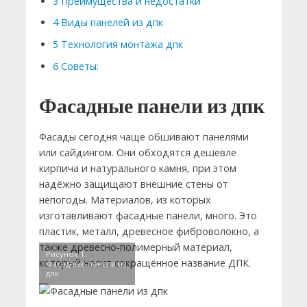
3
Преимущества и недостатки
4
Виды панелей из дпк
5
Технология монтажа дпк
6
Советы:
Фасадные панели из дпк
Фасады сегодня чаще обшивают панелями
или сайдингом. Они обходятся дешевле
кирпича и натурального камня, при этом
надёжно защищают внешние стены от
непогоды. Материалов, из которых
изготавливают фасадные панели, много. Это
пластик, металл, древесное фиброволокно, а
также древесно-полимерный материал,
Рисунок 1.
который носит сокращённое название ДПК.
Фасадные панели из
дпк