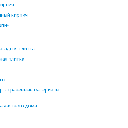
кирпич
нный кирпич
рпич
асадная плитка
ная плитка
и
ты
пространенные материалы
а частного дома