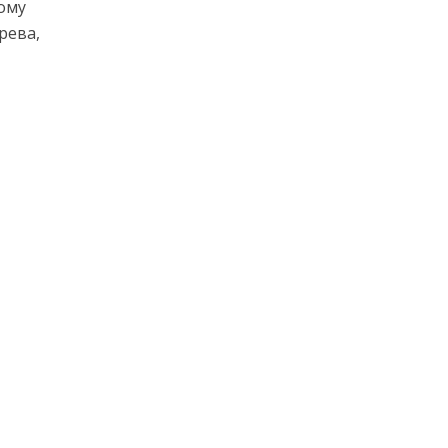
рому
рева,