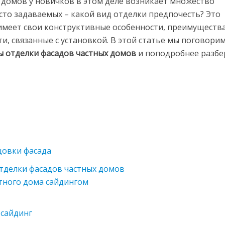
 домов у новичков в этом деле возникает множество
асто задаваемых – какой вид отделки предпочесть? Это
имеет свои конструктивные особенности, преимущества
ти, связанные с установкой. В этой статье мы поговорим
ы отделки фасадов частных домов
и поподробнее разб
цовки фасада
тделки фасадов частных домов
тного дома сайдингом
сайдинг