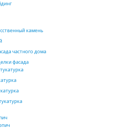
йдинг
усственный камень
й
сада частного дома
елки фасада
тукатурка
катурка
катурка
тукатурка
пич
рпич