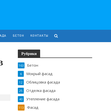
АДА
БЕТОН
КОНТАКТЫ
Рубрики
в
Бетон
163
Мокрый фасад
6
Облицовка фасада
12
Отделка фасада
25
Утепление фасада
40
Фасад
113