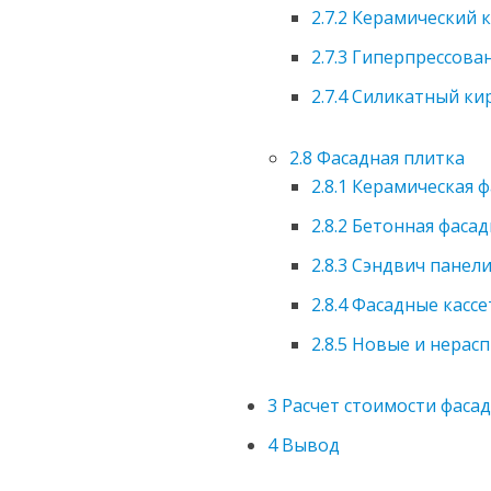
2.7.2
Керамический 
2.7.3
Гиперпрессова
2.7.4
Силикатный ки
2.8
Фасадная плитка
2.8.1
Керамическая ф
2.8.2
Бетонная фасад
2.8.3
Сэндвич панел
2.8.4
Фасадные кассе
2.8.5
Новые и нерас
3
Расчет стоимости фасад
4
Вывод