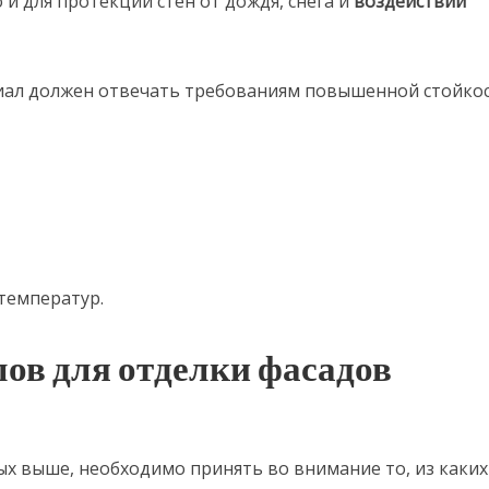
 и для протекции стен от дождя, снега и
воздействий
ал должен отвечать требованиям повышенной стойкос
температур.
ов для отделки фасадов
в
х выше, необходимо принять во внимание то, из каких