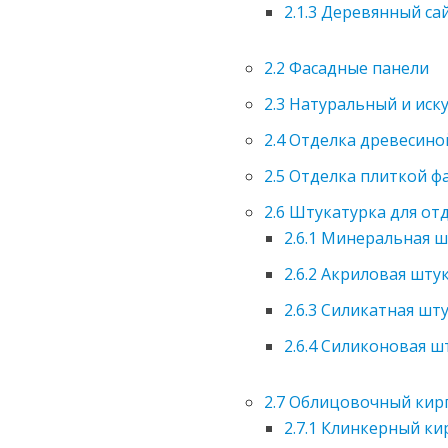
2.1.3
Деревянный са
2.2
Фасадные панели
2.3
Натуральный и иск
2.4
Отделка древесино
2.5
Отделка плиткой фа
2.6
Штукатурка для отд
2.6.1
Минеральная ш
2.6.2
Акриловая шту
2.6.3
Силикатная шту
2.6.4
Силиконовая ш
2.7
Облицовочный кир
2.7.1
Клинкерный ки