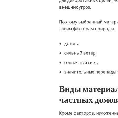
для декоративных целей, но
внешних
угроз.
Поэтому выбранный матери
таким факторам природы:
дождь;
сильный ветер;
солнечный свет;
значительные перепады 
Виды материал
частных домо
Кроме факторов, изложенны