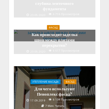
глубина ленточного
фундамента
6 716 Просмотров
23.05.2020
5 Мин. Читать
ФАСАД
Как происходит заделка
швов между плитами
перекрытия?
6 617 Просмотров
23.05.2020
6 Мин. Читать
УТЕПЛЕНИЕ ФАСАДА
ФАСАД
Для чего используют
Пеноплекс фасад?
6 134 Просмотров
17.09.2019
7 Мин. Читать