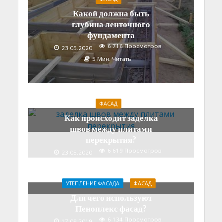
Какой должна быть
глубина ленточного
фундамента
6 716 Просмотров
23.05.2020
5 Мин. Читать
ФАСАД
Как происходит заделка
швов между плитами
перекрытия?
6 619 Просмотров
23.05.2020
6 Мин. Читать
УТЕПЛЕНИЕ ФАСАДА
ФАСАД
Для чего используют
Пеноплекс фасад?
6 134 Просмотров
17.09.2019