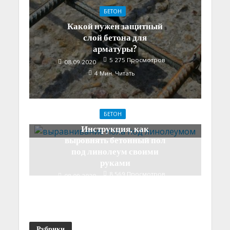
БЕТОН
Какой нужен защитный
слой бетона для
арматуры?
5 275 Просмотров
08.09.2020
4 Мин. Читать
БЕТОН
Инструкция, как
выровнять бетонный пол
под линолеум своими
руками
8 569 Просмотров
08.09.2020
5 Мин. Читать
Рубрики