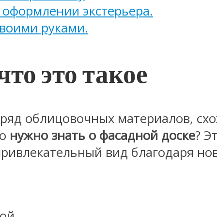
 оформлении экстерьера.
своими руками.
что это такое
яд облицовочных материалов, схож
то
нужно знать о фасадной доске
? Э
привлекательный вид благодаря н
ой.