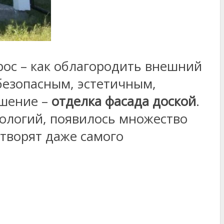
рос – как облагородить внешний
безопасным, эстетичным,
ешение –
отделка фасада доской
.
нологий, появилось множество
етворят даже самого