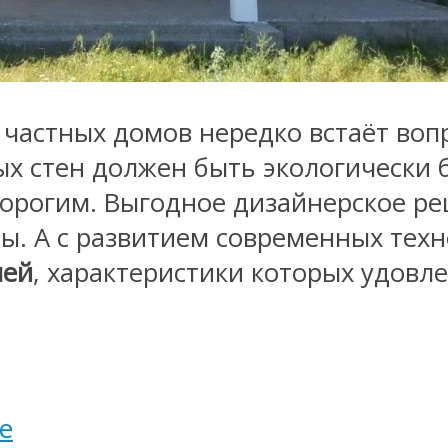
частных домов нередко встаёт воп
ых стен должен быть экологически 
орогим. Выгодное дизайнерское р
ы. А с развитием современных тех
лей
, характеристики которых удовл
е