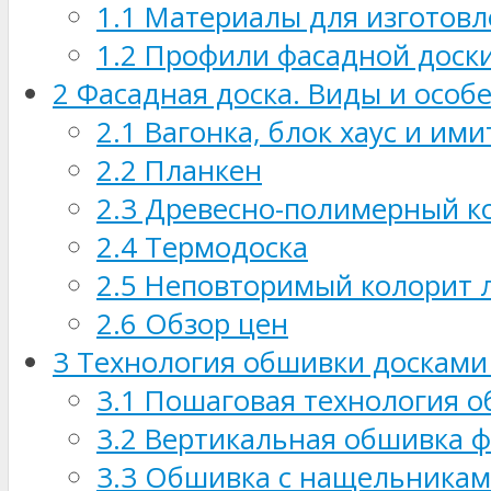
1.1
Материалы для изготовл
1.2
Профили фасадной доск
2
Фасадная доска. Виды и особ
2.1
Вагонка, блок хаус и ими
2.2
Планкен
2.3
Древесно-полимерный к
2.4
Термодоска
2.5
Неповторимый колорит 
2.6
Обзор цен
3
Технология обшивки досками 
3.1
Пошаговая технология о
3.2
Вертикальная обшивка ф
3.3
Обшивка с нащельниками