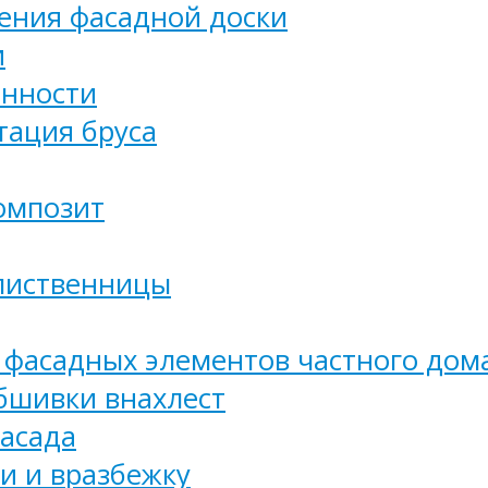
ения фасадной доски
и
енности
тация бруса
омпозит
лиственницы
фасадных элементов частного дом
бшивки внахлест
асада
 и вразбежку