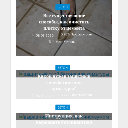
БЕТОН
Все существующие
способы, как очистить
плитку от цемента
5 926 Просмотров
08.09.2020
4 Мин. Читать
БЕТОН
Какой нужен защитный
слой бетона для
арматуры?
5 271 Просмотров
08.09.2020
4 Мин. Читать
БЕТОН
Инструкция, как
выровнять бетонный пол
под линолеум своими