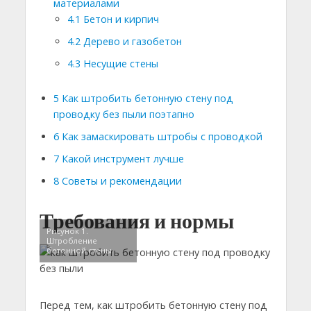
материалами
4.1
Бетон и кирпич
4.2
Дерево и газобетон
4.3
Несущие стены
5
Как штробить бетонную стену под
проводку без пыли поэтапно
6
Как замаскировать штробы с проводкой
7
Какой инструмент лучше
8
Советы и рекомендации
Требования и нормы
Рисунок 1.
Штробление
бетонной стены
Перед тем, как штробить бетонную стену под