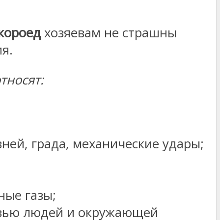
короед
хозяевам не страшны
я.
тносят:
ней, града, механические удары;
ые газы;
овью людей и окружающей