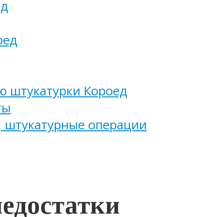
ед
оед
ю штукатурки Короед
ты
, штукатурные операции
недостатки