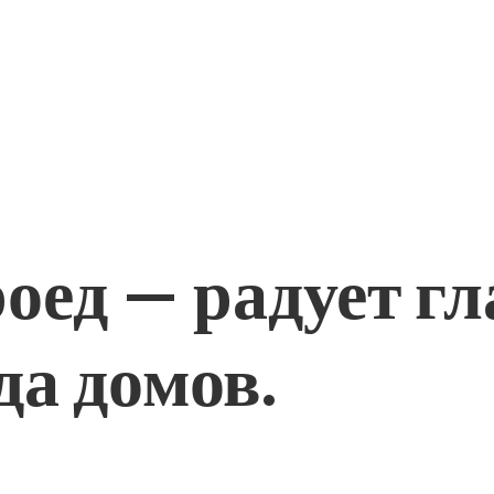
оед — радует г
да домов.