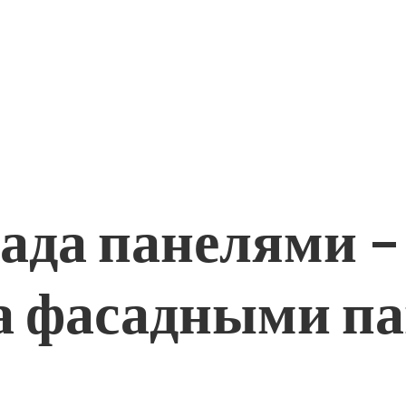
ада панелями –
а фасадными п