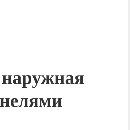
 наружная
анелями