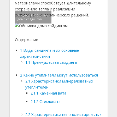
материалами способствует длительному
сохранению тепла и реализации
разнообразных дизайнерских решений.
Рисунок 1. Обшивка
дома сайдингом.
Содержание
1
Виды сайдинга и их основные
характеристики
1.1
Преимущества сайдинга
2
Какие утеплители могут использоваться
2.1
Характеристики минераловатных
утеплителей
2.1.1
Каменная вата
2.1.2
Стекловата
2.2
Характеристики пенополистирольных