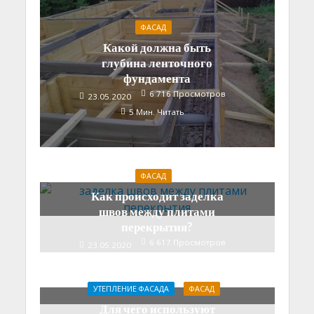
ФАСАД
Какой должна быть
глубина ленточного
фундамента
6 716 Просмотров
23.05.2020
5 Мин. Читать
ФАСАД
Как происходит заделка
швов между плитами
перекрытия?
6 617 Просмотров
23.05.2020
6 Мин. Читать
УТЕПЛЕНИЕ ФАСАДА
ФАСАД
Для чего используют