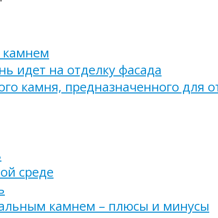
 камнем
ь идет на отделку фасада
го камня, предназначенного для о
ь
лой среде
ь
альным камнем – плюсы и минусы