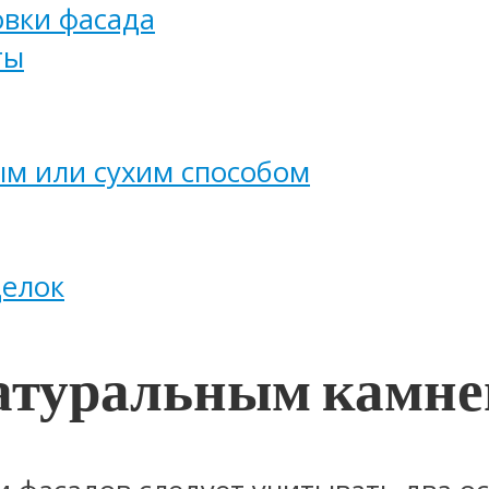
вки фасада
ты
м или сухим способом
делок
натуральным камн