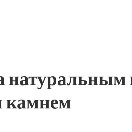
а натуральным 
м камнем