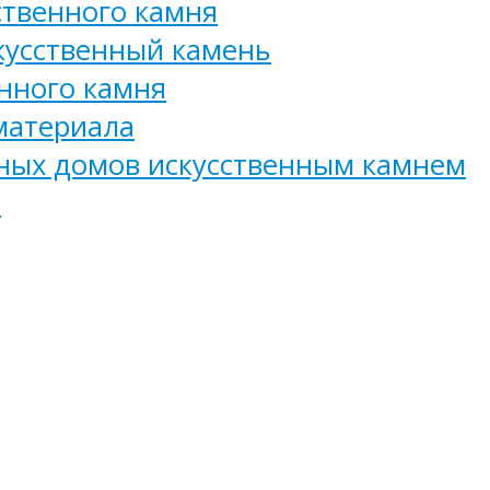
ственного камня
кусственный камень
нного камня
материала
ных домов искусственным камнем
и