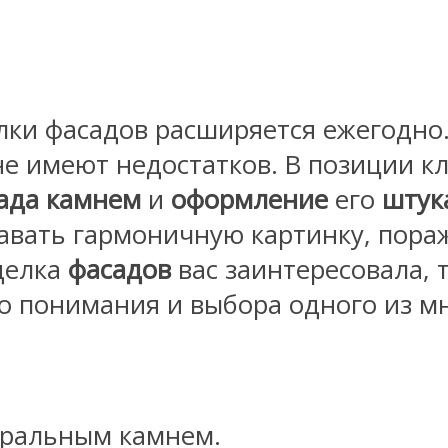
лки фасадов расширяется ежегодно.
е имеют недостатков. В позиции к
ада камнем
и
оформление
его
штук
давать гармоничную картинку, пор
делка
фасадов
вас заинтересовала, 
 понимания и выбора одного из м
туральным камнем.