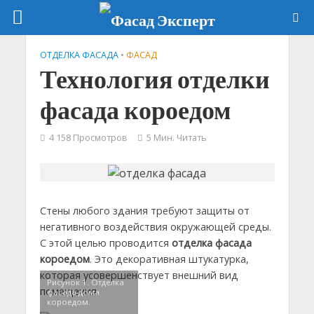
ОТДЕЛКА ФАСАДА
•
ФАСАД
Технология отделки
фасада короедом
4 158 Просмотров
5 Мин. Читать
Стены любого здания требуют защиты от
негативного воздействия окружающей среды.
С этой целью проводится
отделка фасада
короедом
. Это декоративная штукатурка,
которая усовершенствует внешний вид
Рисунок 1. Отделка
помещения.
фасада дома
короедом.