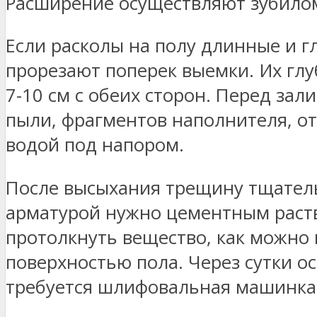
Расширение осуществляют зубилом
Если расколы на полу длинные и г
прорезают поперек выемки. Их глу
7-10 см с обеих сторон. Перед зал
пыли, фрагментов наполнителя, о
водой под напором.
После высыхания трещину тщатель
арматурой нужно цементным раств
протолкнуть вещество, как можно 
поверхностью пола. Через сутки о
требуется шлифовальная машинка