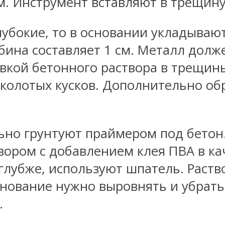
. Инструмент вставляют в трещину
лубокие, то в основании укладыва
бина составляет 1 см. Металл долж
ивкой бетонного раствора в трещин
тколотых кусков. Дополнительно о
но грунтуют праймером под бетон.
ором с добавлением клея ПВА в ка
глубже, используют шпатель. Раст
снование нужно выровнять и убрать 
.