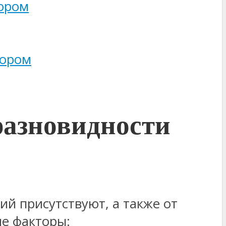
вором
вором
разновидности
й присутствуют, а также от
ие факторы: