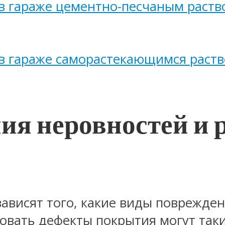
в гараже цементно-песчаным раст
в гараже саморастекающимся раст
я неровностей и 
висят того, какие виды повреждени
овать дефекты покрытия могут так