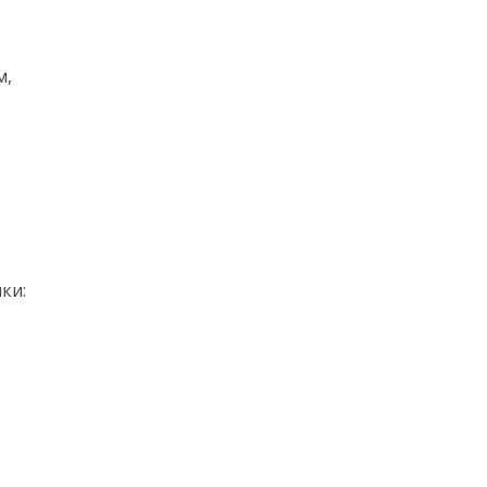
м,
ки: