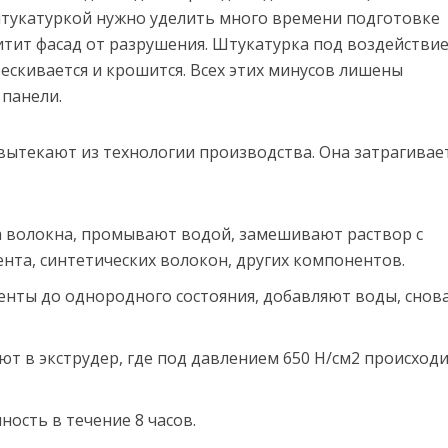
штукатуркой нужно уделить много времени подготовке
щитит фасад от разрушения. Штукатурка под воздействи
ескивается и крошится. Всех этих минусов лишены
панели.
 вытекают из технологии производства. Она затрагивае
 волокна, промывают водой, замешивают раствор с
нта, синтетических волокон, других компонентов.
ты до однородного состояния, добавляют воды, снов
т в экструдер, где под давлением 650 Н/см2 происход
ость в течение 8 часов.