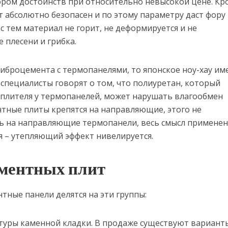
ором достоинств при относительно невысокой цене. Кр
т абсолютно безопасен и по этому параметру даст фору
с тем материал не горит, не деформируется и не
плесени и грибка.
фиброцемента с термопанелями, то японское ноу-хау им
 специалисты говорят о том, что полиуретан, который
теплителя у термопанелей, может нарушать влагообмен
нтные плиты крепятся на направляющие, этого не
ть на направляющие термопанели, весь смысл примене
я – утепляющий эффект нивелируется.
ментных плит
тные панели делятся на эти группы:
туры каменной кладки. В продаже существуют вариант