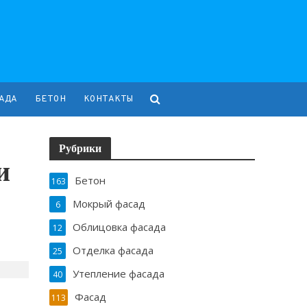
АДА
БЕТОН
КОНТАКТЫ
Рубрики
и
Бетон
163
Мокрый фасад
6
Облицовка фасада
12
Отделка фасада
25
Утепление фасада
40
Фасад
113