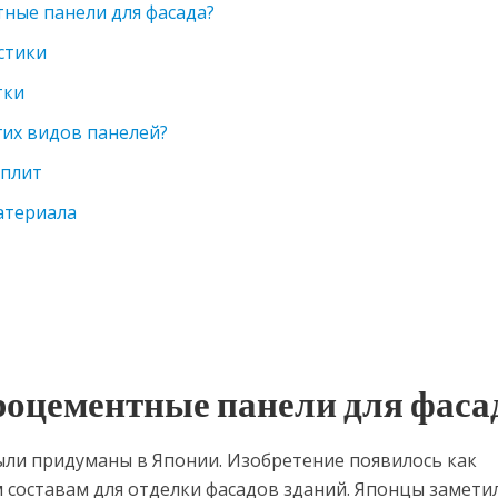
ные панели для фасада?
стики
тки
гих видов панелей?
плит
атериала
роцементные панели для фаса
ли придуманы в Японии. Изобретение появилось как
составам для отделки фасадов зданий. Японцы замети