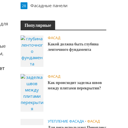
Фасадные панели
28
 для
Популярные
ФАСАД
Какой должна быть глубина
ные
ленточного фундамента
м,
ет
ФАСАД
Как происходит заделка швов
между плитами перекрытия?
УТЕПЛЕНИЕ ФАСАДА
•
ФАСАД
Для чего используют Пеноплекс