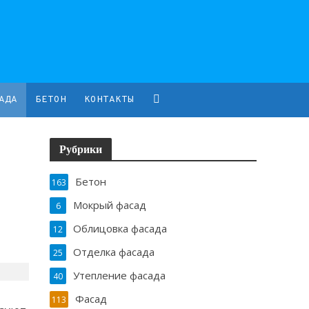
АДА
БЕТОН
КОНТАКТЫ
Рубрики
Бетон
163
Мокрый фасад
6
Облицовка фасада
12
Отделка фасада
25
Утепление фасада
40
Фасад
113