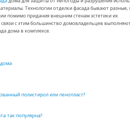
ада
дома для защиты от непогоды и разрушения испол
териалы. Технологии отделки фасада бывают разные, 
сии помимо придания внешним стенам эстетики их
В связи с этим большинство домовладельцев выполняю
ада дома в комплексе.
 дома
ованный полистирол или пенопласт?
та так популярна?