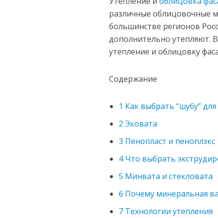
Утепление и
облицовка фас
различные облицовочные ма
большинстве регионов Рос
дополнительно утепляют. 
утепление и облицовку фас
Содержание
1
Как выбрать “шубу” для
2
Эковата
3
Пенопласт и пеноплэкс
4
Что выбрать экструдир
5
Минвата и стекловата
6
Почему минеральная ва
7
Технологии утепления