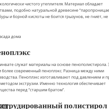
экологически чистого утеплителя. Материал обладает
твами, подобно натуральной древесине “паропроницае
буры и борной кислоты не боится грызунов, не гниёт, не
еноплэкс
инвате служат материалы на основе пенополистирола. 
и более современный пеноплэкс. Разница между ними
зводства. Пеноплэкс изготавливают под давлением и п
методом экструзии. Именно технология обеспечивает
щества перед “старшим братом”.
кструдированный полистирол
ним