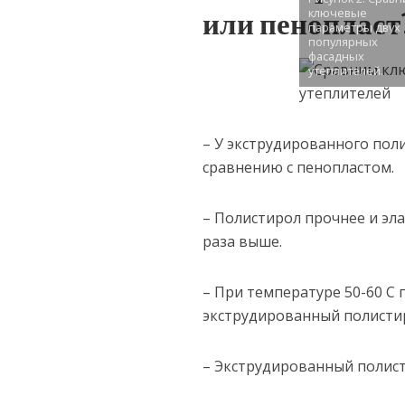
или пенопласт
ключевые
параметры двух
популярных
фасадных
утеплителей.
– У экструдированного пол
сравнению с пенопластом.
– Полистирол прочнее и эла
раза выше.
– При температуре 50-60 С 
экструдированный полистир
– Экструдированный полисти