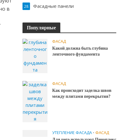
ьзуют
Фасадные панели
28
но в
т
Популярные
ФАСАД
Какой должна быть глубина
ленточного фундамента
ФАСАД
Как происходит заделка швов
между плитами перекрытия?
УТЕПЛЕНИЕ ФАСАДА
•
ФАСАД
Для чего используют Пеноплекс