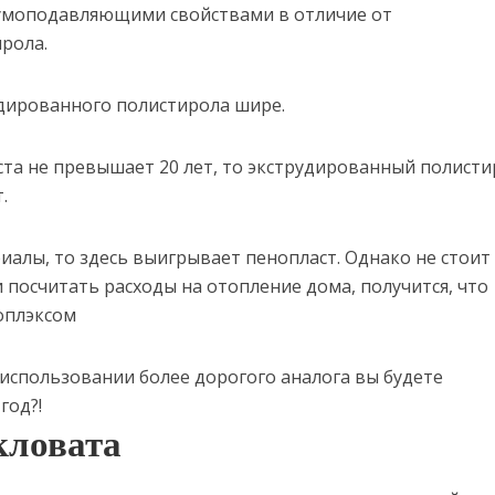
шумоподавляющими свойствами в отличие от
рола.
дированного полистирола шире.
аста не превышает 20 лет, то экструдированный полист
.
риалы, то здесь выигрывает пенопласт. Однако не стоит
и посчитать расходы на отопление дома, получится, что
оплэксом
и использовании более дорогого аналога вы будете
год?!
кловата