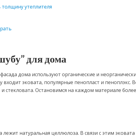
 толщину утеплителя
брать
шубу” для дома
 фасада дома используют органические и неорганическ
у входит эковата, популярные пенопласт и пеноплэкс. В
 и стекловата. Остановимся на каждом материале боле
 лежит натуральная целлюлоза. В связи с этим эковата