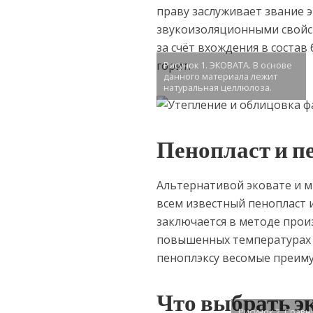
праву заслуживает звание 
звукоизоляционными свойс
за счёт вхождения в состав 
горит.
Рисунок 1. ЭКОВАТА. В основе
данного материала лежит
натуральная целлюлоза.
Пенопласт и п
Альтернативой эковате и м
всем известный пенопласт 
заключается в методе прои
повышенных температурах 
пеноплэксу весомые преиму
Что выбрать э
Рисунок 2. Срав