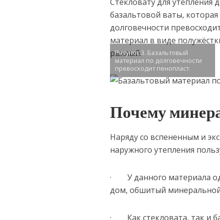
Стекловату для утепления 
базальтовой ваты, которая
долговечности превосходит
материал в виде полужёстки
рыхлый.
Рисунок 3. Базальтовый
материал по долговечности
превосходит пенопласт.
Почему минера
Наряду со вспененным и э
наружного утепления польз
· У данного материала оди
дом, обшитый минеральной
· Как стекловата, так и ба