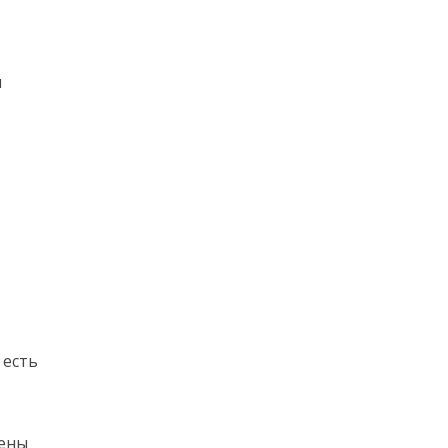
м
я
 есть
тены