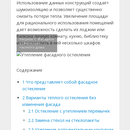
Использование данных конструкций создаёт
шумоизоляцию и позволяет существенно
снизить потери тепла. Увеличение площади
для рационального использования помещений
даёт возможность сделать из лоджии или
балкона личную комнату, кухню, библиотеку
Рисунок 1. Фасадное
или разместить в ней несколько шкафов.
остекление
частного дома.
Содержание
1
Что представляет собой фасадное
остекление
2
Варианты тёплого остекления без
изменения фасада
2.1
Остекление с утеплением перемычек
2.2
Замена стёкол на стеклопакеты
2.3
Утепление дополнительным контуром