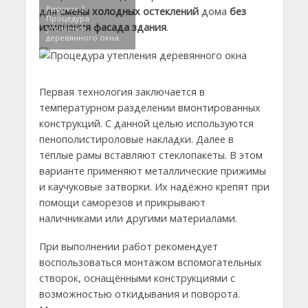
Рисунок 2.
для
смены холодных остеклений
дома
без
Процедура
изменения фасада здания
.
утепления
деревянного окна.
Первая технология заключается в
температурном разделении вмонтированных
конструкций. С данной целью используются
пенополистироловые накладки. Далее в
тёплые рамы вставляют стеклопакеты. В этом
варианте применяют металлические прижимы
и каучуковые затворки. Их надёжно крепят при
помощи саморезов и прикрывают
наличниками или другими материалами.
При выполнении работ рекомендует
воспользоваться монтажом вспомогательных
створок, оснащёнными конструкциями с
возможностью откидывания и поворота.