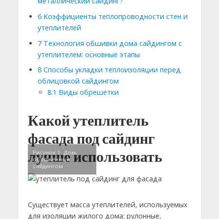
металлический сайдинг?
6
Коэффициенты теплопроводности стен и
утеплителей
7
Технология обшивки дома сайдингом с
утеплителем: основные этапы
8
Способы укладки теплоизоляции перед
облицовкой сайдингом
8.1
Виды обрешетки
Какой утеплитель
фасада под сайдинг
лучше использовать
Рисунок 1. Дом,
обложенный
сайдингом
Существует масса утеплителей, используемых
для изоляции жилого дома: рулонные,